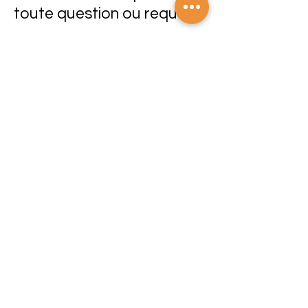
toute question ou requête.
Nom
Société
E-mail
WhatsApp
Laissez-nous un message...
Envoyer