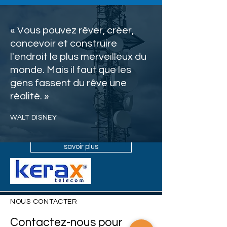
« Vous pouvez rêver, créer,
05.
concevoir et construire
l'endroit le plus merveilleux du
PLANIFICATION DU PROJET
monde. Mais il faut que les
gens fassent du rêve une
Je suis un paragraphe. Cliquez ici pour
ajouter votre propre texte et me modifier.
réalité. »
Je suis l'endroit idéal pour raconter une
histoire et permettre à vos utilisateurs d'en
WALT DISNEY
savoir un peu plus sur vous.
savoir plus
NOUS CONTACTER
Contactez-nous pour