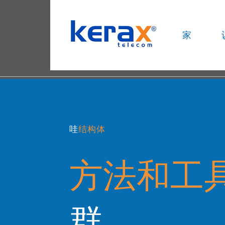
家
哇
结构体
方法和工
群