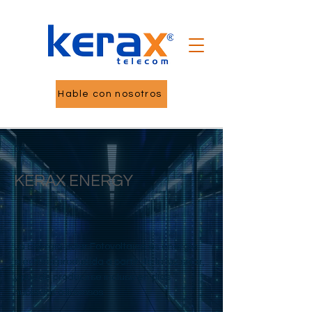
Hable con nosotros
02
KERAX ENERGY
La Energía Solar Fotovoltaica es energía
eléctrica producida a partir de la luz solar,
y puede producirse incluso en días
nublados o lluviosos.