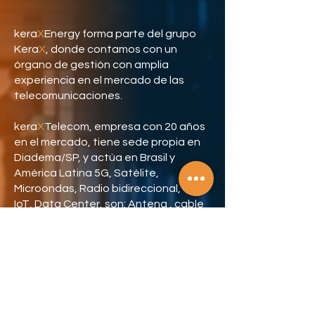
kera
X
Energy forma parte del grupo
Kera
X
, donde contamos con un
órgano de gestión con amplia
experiencia en el mercado de las
telecomunicaciones.
kera
X
Telecom, empresa con 20 años
en el mercado, tiene sede propia en
Diadema/SP, y actúa en Brasil y
América Latina 5G, Satélite,
Microondas, Radio bidireccional, WiFi,
IoT, Data Center, son: Antena , cable
coaxial, abrazadera, kit de puesta a
tierra, barra de puesta a tierra.
Para ampliar aún más su gama de
productos y servicios, Kera
X
Telecom
cultiva alianzas estratégicas con las
empresas más respetadas del