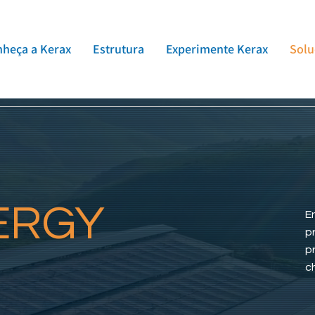
heça a Kerax
Estrutura
Experimente Kerax
Solu
ERGY
E
p
p
c