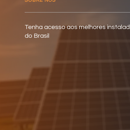
SOBRE NÓS
Tenha acesso aos melhores instala
do Brasil