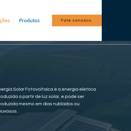
ções
Produtos
Fale conosco
nergia Solar Fotovoltaica é a energia elétrica
roduzida a partir de luz solar, e pode ser
roduzida mesmo em dias nublados ou
huvosos.