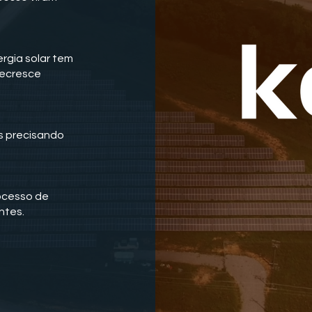
rgia solar tem
decresce
s precisando
rocesso de
ntes.