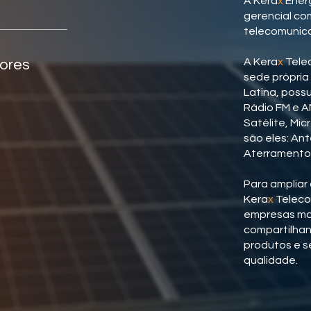
A Kera
x
Energ
gerencial co
telecomunic
A Kera
x
Tele
dores
sede própria
Latina, possu
Rádio FM e AM
Satélite, Mic
são eles: Ant
Aterramento,
Para ampliar 
Kera
x
Teleco
empresas mai
compartilhan
produtos e se
qualidade.