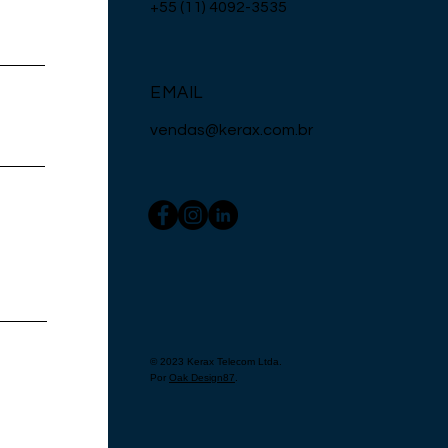
+55 (11) 4092-3535
EMAIL
vendas@kerax.com.br
© 2023 Kerax Telecom Ltda.
Por
Oak Design87
.