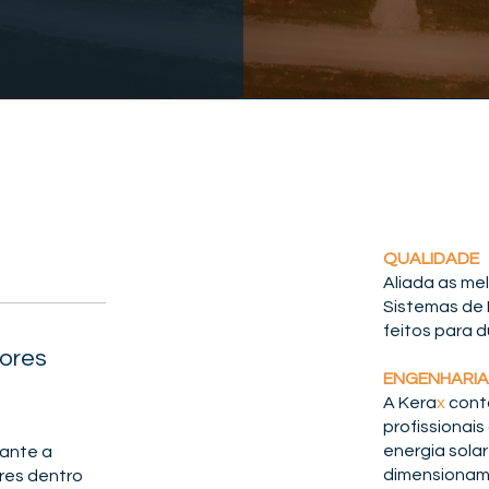
QUALIDADE
Aliada as me
Sistemas de 
feitos para d
dores
ENGENHARIA
A Kera
x
cont
profissionai
energia sola
rante a
dimensioname
ores dentro