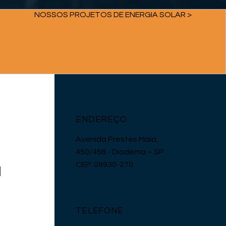
NOSSOS PROJETOS DE ENERGIA SOLAR >
ENDEREÇO
Avenida Prestes Maia,
450/458 - Diadema – SP
a
CEP: 09930-270
TELEFONE