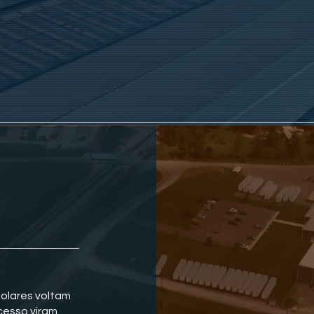
solares voltam
xcesso viram