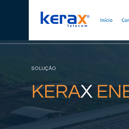
Início
Con
SOLUÇÃO
KERA
X
EN