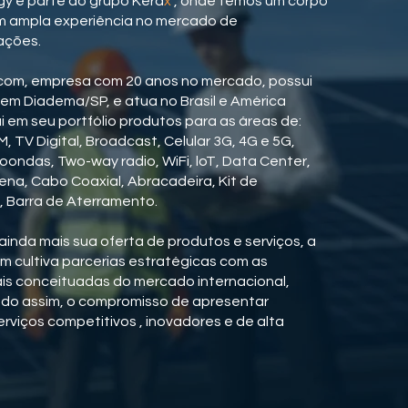
y é parte do grupo Kera
x
, onde temos um corpo
m ampla experiência no mercado de
ações.
com, empresa com 20 anos no mercado, possui
 em Diadema/SP, e atua no Brasil e América
i em seu portfólio produtos para as áreas de:
, TV Digital, Broadcast, Celular 3G, 4G e 5G,
roondas, Two-way radio, WiFi, loT, Data Center,
ena, Cabo Coaxial, Abracadeira, Kit de
 Barra de Aterramento.
ainda mais sua oferta de produtos e serviços, a
m cultiva parcerias estratégicas com as
s conceituadas do mercado internacional,
do assim, o compromisso de apresentar
rviços competitivos , inovadores e de alta