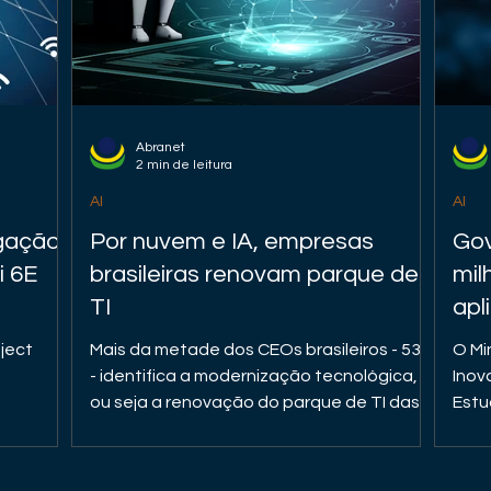
Abranet
2 min de leitura
AI
AI
gação
Por nuvem e IA, empresas
Gov
i 6E
brasileiras renovam parque de
mil
TI
apl
arti
ject
Mais da metade dos CEOs brasileiros - 53%
O Mi
- identifica a modernização tecnológica,
Inov
ou seja a renovação do parque de TI das
Estu
s tec...
suas empresas...
Mini