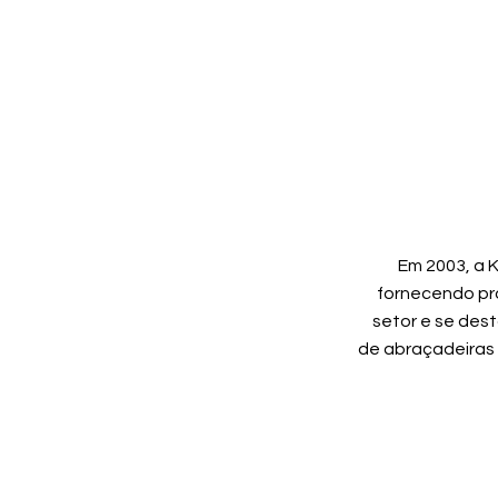
Em 2003, a K
fornecendo pr
setor e se des
de abraçadeiras 