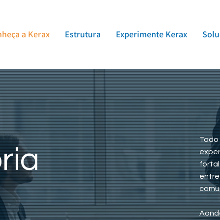
heça a Kerax
Estrutura
Experimente Kerax
Solu
Todo 
ria
exper
forta
entre
comun
Aonde