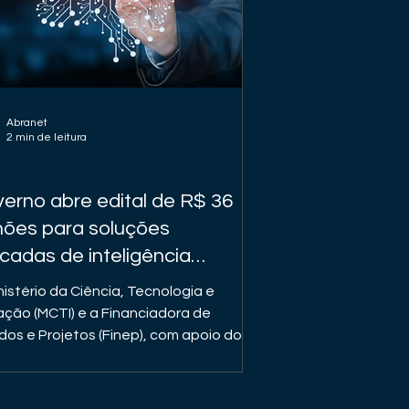
Abranet
2 min de leitura
erno abre edital de R$ 36
hões para soluções
icadas de inteligência
ficial
nistério da Ciência, Tecnologia e
ação (MCTI) e a Financiadora de
dos e Projetos (Finep), com apoio do
stério da Gestão...