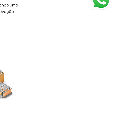
ciando uma
novação.