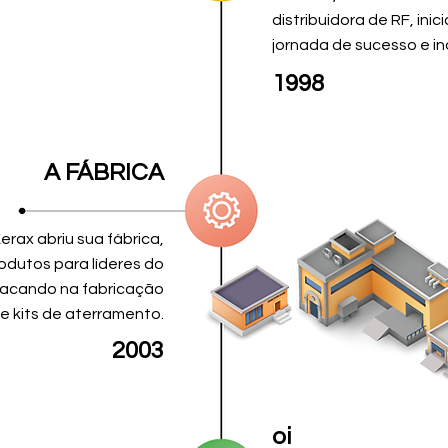
distribuidora de RF, ini
jornada de sucesso e i
1998
A FÁBRICA
erax abriu sua fábrica,
odutos para líderes do
tacando na fabricação
e kits de aterramento.
2003
oi