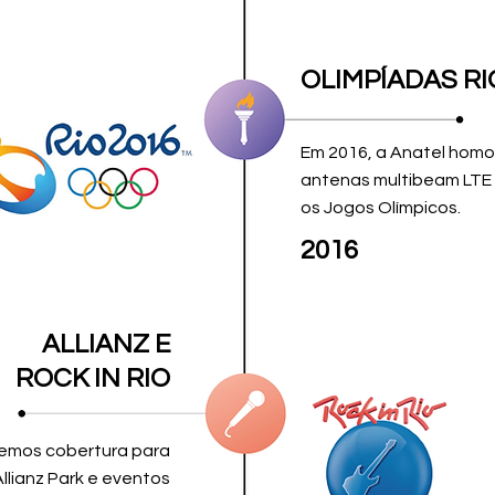
OLIMPÍADAS RI
Em 2016, a Anatel hom
antenas multibeam LTE 
os Jogos Olímpicos.
2016
ALLIANZ E
ROCK IN RIO
cemos cobertura para
llianz Park e eventos