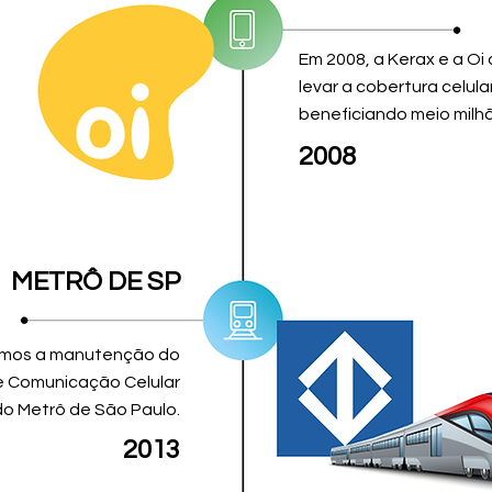
Em 2008, a Kerax e a Oi
levar a cobertura celular
beneficiando meio milh
2008
METRÔ DE SP
imos a manutenção do
e Comunicação Celular
do Metrô de São Paulo.
2013