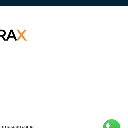
RA
X
com nasceu como