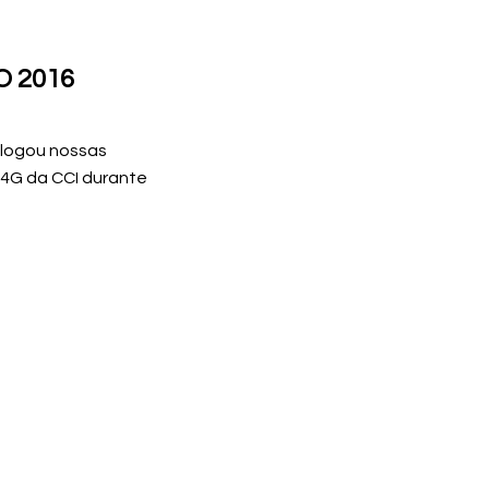
O 2016
ologou nossas
4G da CCI durante