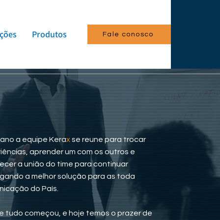
ções
Produtos
Fale conosco
ano a equipe Kera
x
se reune para trocar
iências, aprender um com os outros e
lecer a união do time para continuar
gando a melhor solução para as toda
icação do País.
 tudo começou, e hoje temos o prazer de