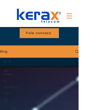
Fale conosco
Blog
AI
All
Posts
AI
Governo
WiFi
6E